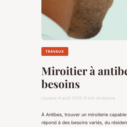
TRAVAUX
Miroitier à antib
besoins
Louane
•
4 août 2025
•
8 min de lecture
À Antibes, trouver un miroiterie capable
répond à des besoins variés, du résident