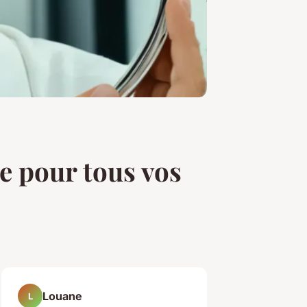
re pour tous vos
Louane
L