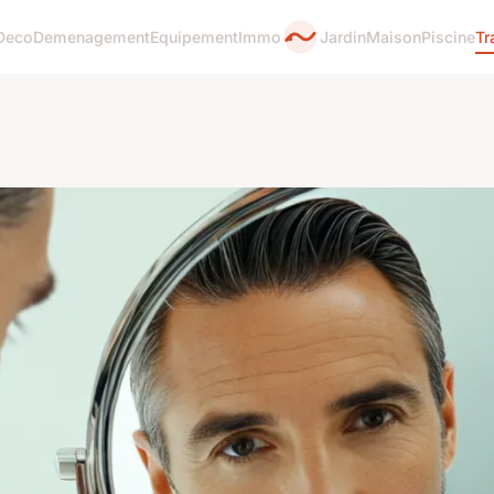
Deco
Demenagement
Equipement
Immo
Jardin
Maison
Piscine
Tr