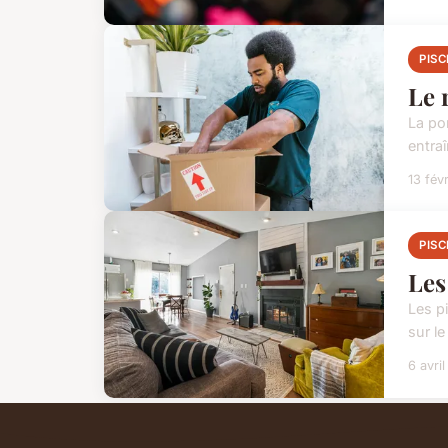
PISC
Le 
La pom
entra
13 fév
PISC
Les
Les pi
sur l
6 avri