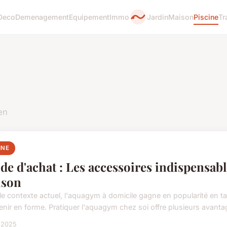
Deco
Demenagement
Equipement
Immo
Jardin
Maison
Piscine
Tr
en
INE
de d'achat : Les accessoires indispensabl
ison
le contexte actuel, l'aquagym à domicile gagne en popularité en tan
enir en forme. Pratiquer l'aquagym chez soi offre plusieurs avant
l 2025