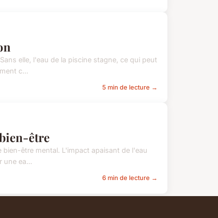
on
Sans elle, l'eau de la piscine stagne, ce qui peut
ment c...
5 min de lecture →
 bien-être
e bien-être mental. L'impact apaisant de l'eau
 une ea...
6 min de lecture →