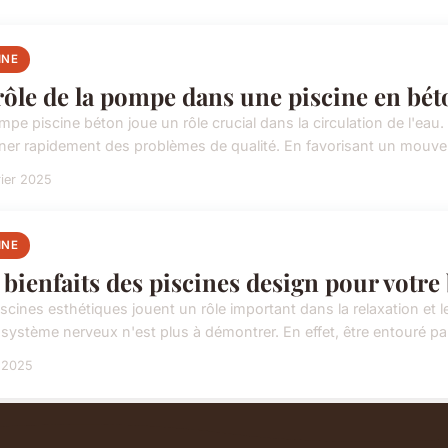
INE
rôle de la pompe dans une piscine en bét
pe piscine béton joue un rôle crucial dans la circulation de l'eau. 
îner rapidement des problèmes de qualité. En favorisant un mouve
rier 2025
INE
 bienfaits des piscines design pour votre
scines esthétiques jouent un rôle important dans la relaxation et l
e système nerveux n'est plus à démontrer. En effet, être entouré par
l 2025