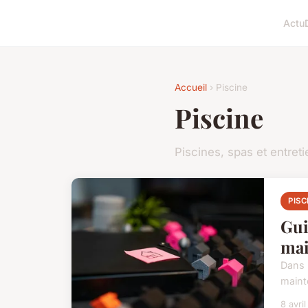
Actu
Accueil
› Piscine
Piscine
Piscines, spas et entreti
PISC
Gui
ma
Dans 
maint
8 avri