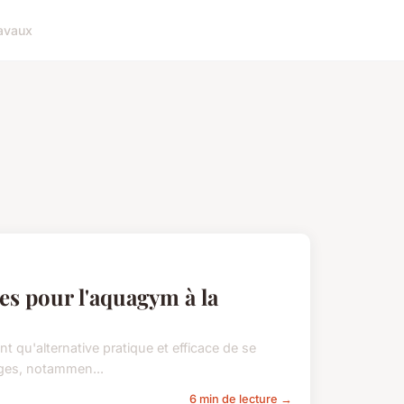
avaux
es pour l'aquagym à la
t qu'alternative pratique et efficace de se
ages, notammen...
6 min de lecture →