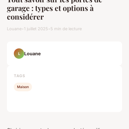
garage : types et options à
considérer
Louane
•
1 juillet 2025
•
5 min de lecture
Louane
L
TAGS
Maison